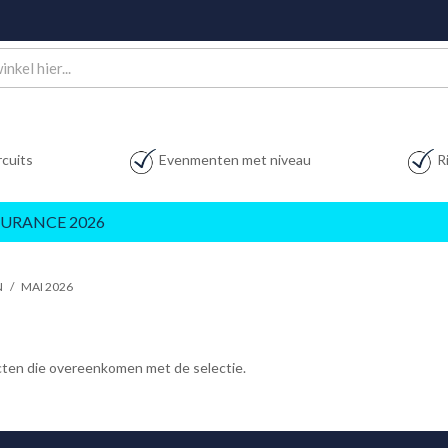
rcuits
Evenmenten met niveau
R
URANCE 2026
N
/
MAI 2026
ucten die overeenkomen met de selectie.