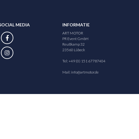
SOCIAL MEDIA
INFORMATIE
ART MOTOR
PR Event GmbH
Reußkamp 32
23560 Lübeck
Tel: +49 (0) 151 67787404
Mail:
info@artmotor.de