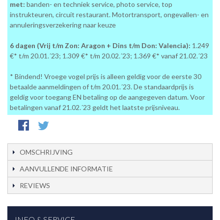
met:
banden- en techniek service, photo service, top
instrukteuren, circuit restaurant. Motortransport, ongevallen- en
annuleringsverzekering naar keuze
6 dagen (Vrij t/m Zon: Aragon + Dins t/m Don: Valencia):
1.249
€* t/m 20.01.´23; 1.309 €* t/m 20.02.´23; 1.369 €* vanaf 21.02.´23
* Bindend! Vroege vogel prijs is alleen geldig voor de eerste 30
betaalde aanmeldingen of t/m 20.01.´23. De standaardprijs is
geldig voor toegang EN betaling op de aangegeven datum. Voor
betalingen vanaf 21.02.´23 geldt het laatste prijsniveau.
OMSCHRIJVING
AANVULLENDE INFORMATIE
REVIEWS
INFO & SERVICE