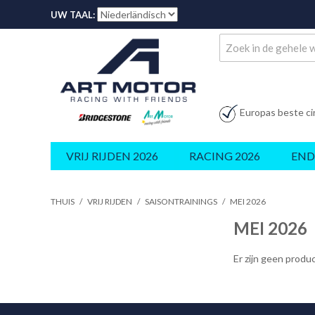
UW TAAL:
Europas beste ci
VRIJ RIJDEN 2026
RACING 2026
END
THUIS
/
VRIJ RIJDEN
/
SAISONTRAININGS
/
MEI 2026
MEI 2026
Er zijn geen prod