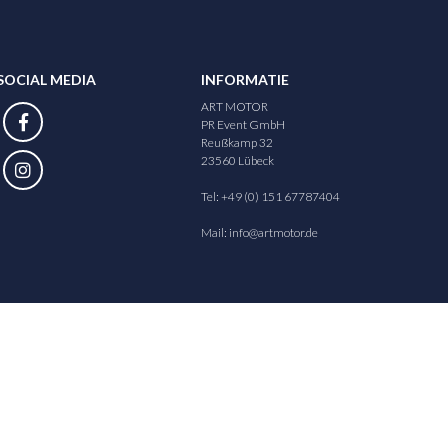
SOCIAL MEDIA
INFORMATIE
ART MOTOR
PR Event GmbH
Reußkamp 32
23560 Lübeck
Tel: +49 (0) 151 67787404
Mail:
info@artmotor.de