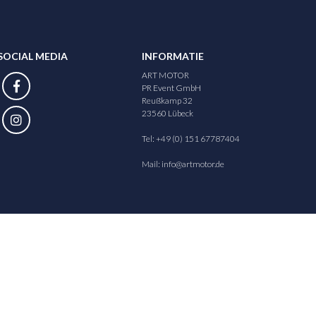
SOCIAL MEDIA
INFORMATIE
ART MOTOR
PR Event GmbH
Reußkamp 32
23560 Lübeck
Tel: +49 (0) 151 67787404
Mail:
info@artmotor.de