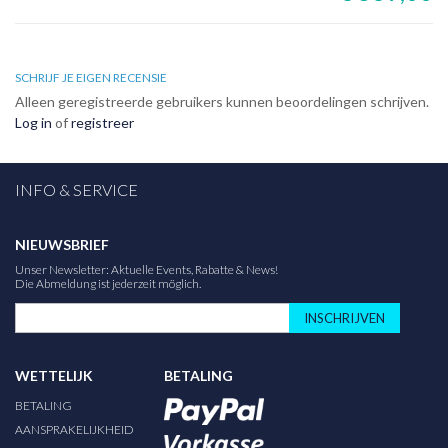
SCHRIJF JE EIGEN RECENSIE
Alleen geregistreerde gebruikers kunnen beoordelingen schrijven.
Log in
of
registreer
INFO & SERVICE
NIEUWSBRIEF
Unser Newsletter: Aktuelle Events, Rabatte & News!
Die Abmeldung ist jederzeit möglich.
INSCHRIJVEN
WETTELIJK
BETALING
BETALING
AANSPRAKELIJKHEID