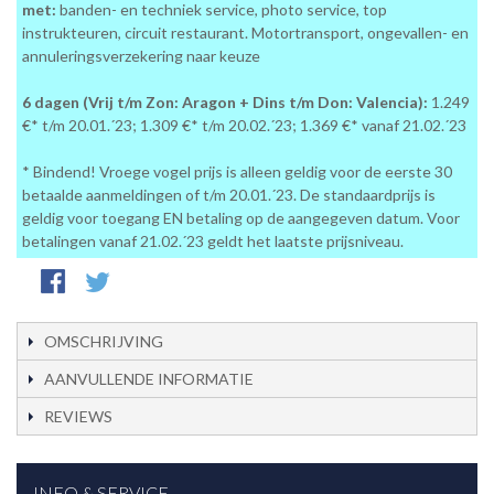
met:
banden- en techniek service, photo service, top
instrukteuren, circuit restaurant. Motortransport, ongevallen- en
annuleringsverzekering naar keuze
6 dagen (Vrij t/m Zon: Aragon + Dins t/m Don: Valencia):
1.249
€* t/m 20.01.´23; 1.309 €* t/m 20.02.´23; 1.369 €* vanaf 21.02.´23
* Bindend! Vroege vogel prijs is alleen geldig voor de eerste 30
betaalde aanmeldingen of t/m 20.01.´23. De standaardprijs is
geldig voor toegang EN betaling op de aangegeven datum. Voor
betalingen vanaf 21.02.´23 geldt het laatste prijsniveau.
OMSCHRIJVING
AANVULLENDE INFORMATIE
REVIEWS
INFO & SERVICE