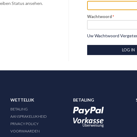
Deiben Status ansehen.
Wachtwoord
Uw Wachtwoord Vergete
LOG IN
WETTELIJK
BETALING
BETALING
AANSPRAKELIJKHEID
PRIVACY POLICY
VOORWAARDEN