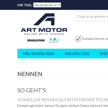
UW TAAL:
Europas beste ci
VRIJ RIJDEN 2026
RACING 2026
END
NENNEN
SO GEHT'S:
SCHNELLER NENNEN ALS REGISTRIERER TEIL
Einmal registriert, kannst Du ganz einfach Deine nächste V