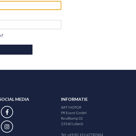
n?
SOCIAL MEDIA
INFORMATIE
ART MOTOR
PR Event GmbH
Reußkamp 32
23560 Lübeck
Tel: +49 (0) 151 67787404