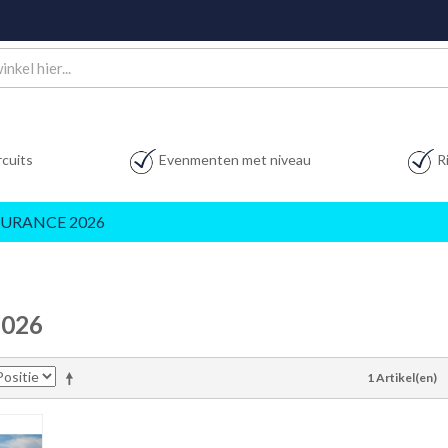
rcuits
Evenmenten met niveau
R
URANCE 2026
026
1 Artikel(en)