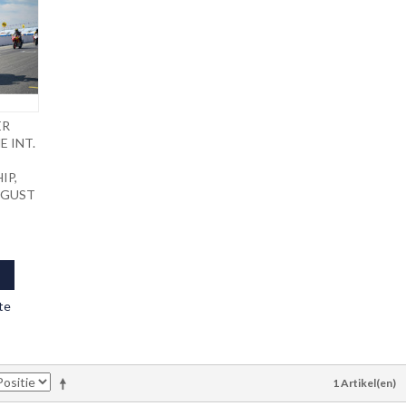
ER
E INT.
IP,
AUGUST
!
te
1 Artikel(en)