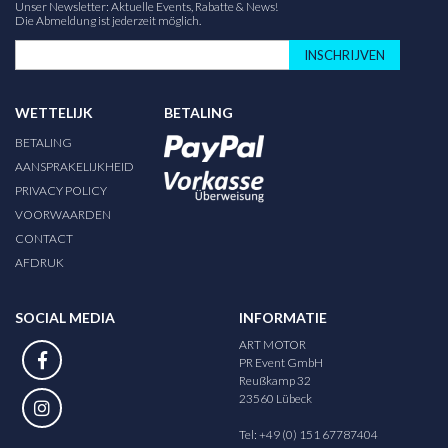
Unser Newsletter: Aktuelle Events, Rabatte & News!
Die Abmeldung ist jederzeit möglich.
INSCHRIJVEN
WETTELIJK
BETALING
BETALING
AANSPRAKELIJKHEID
PRIVACY POLICY
VOORWAARDEN
CONTACT
AFDRUK
SOCIAL MEDIA
INFORMATIE
ART MOTOR
PR Event GmbH
Reußkamp 32
23560 Lübeck
Tel: +49 (0) 151 67787404