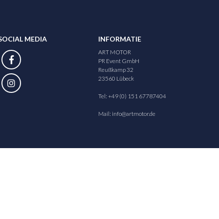
SOCIAL MEDIA
INFORMATIE
ART MOTOR
PR Event GmbH
Reußkamp 32
23560 Lübeck
Tel: +49 (0) 151 67787404
Mail:
info@artmotor.de