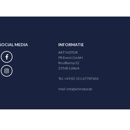
SOCIAL MEDIA
INFORMATIE
ART MOTOR
PR Event GmbH
Reußkamp 32
23560 Lübeck
Tel: +49 (0) 151 67787404
Mail:
info@artmotor.de